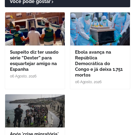
Você pode gostar
Suspeito diz ter usado
Ebola avança na
série “Dexter” para
República
esquartejar amigo na
Democrática do
Espanha
Congo e já deixa 1.751
mortos
06 Agosto, 2026
06 Agosto, 2026
Após 'crise migratória',