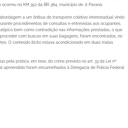
o ocorreu no KM 352 da BR-364, município de Jí-Paraná.
m abordagem a um ônibus de transporte coletivo interestadual vindo
urante procedimentos de consultas e entrevistas aos ocupantes,
típico bem como contradição nas informações prestadas, o que
o proceder com buscas em suas bagagens, foram encontrados, no
etes. O conteúdo ilícito estava acondicionado em duas malas
duo pela prática, em tese, do crime previsto no art. 33 da Lei nº
rial apreendido foram encaminhados à Delegacia de Polícia Federal
.