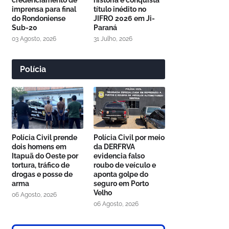
credenciamento de
história e conquista
imprensa para final
título inédito no
do Rondoniense
JIFRO 2026 em Ji-
Sub-20
Paraná
03 Agosto, 2026
31 Julho, 2026
Polícia
Polícia Civil prende
Polícia Civil por meio
dois homens em
da DERFRVA
Itapuã do Oeste por
evidencia falso
tortura, tráfico de
roubo de veículo e
drogas e posse de
aponta golpe do
arma
seguro em Porto
Velho
06 Agosto, 2026
06 Agosto, 2026