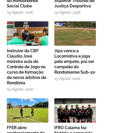
do Rondoniense
Superior Tribunal de
Social Clube
Justiça Desportiva
04 Agosto, 2026
04 Agosto, 2026
Instrutor da CBF
Jipa vence a
Cláudio José
Locomotiva e joga
ministra aula de
pelo empate, pra ser
Controle de Jogo no
campeão do
curso de formação
Rondoniense Sub-20
de novos árbitros de
03 Agosto, 2026
Rondônia
04 Agosto, 2026
FFER abre
IFRO Calama faz