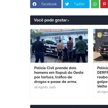
Facebook
Twitter
Você pode gostar
Polícia Civil prende dois
Políci
homens em Itapuã do Oeste
DERFR
por tortura, tráfico de
roubo
drogas e posse de arma
golpe
Velho
06 Agosto, 2026
06 Agos