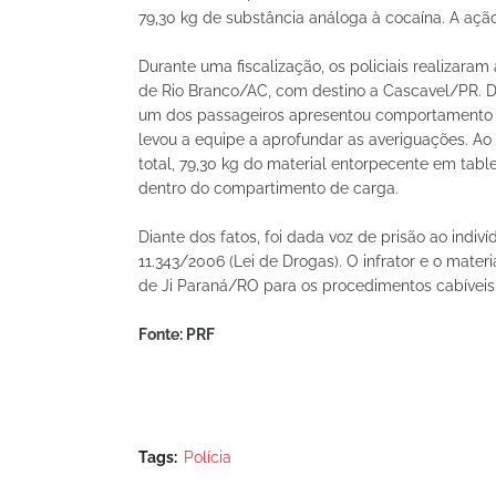
79,30 kg de substância análoga à cocaína. A açã
Durante uma fiscalização, os policiais realizara
de Rio Branco/AC, com destino a Cascavel/PR. D
um dos passageiros apresentou comportamento a
levou a equipe a aprofundar as averiguações. A
total, 79,30 kg do material entorpecente em tabl
dentro do compartimento de carga.
Diante dos fatos, foi dada voz de prisão ao indiví
11.343/2006 (Lei de Drogas). O infrator e o mate
de Ji Paraná/RO para os procedimentos cabíveis
Fonte: PRF
Tags:
Polícia