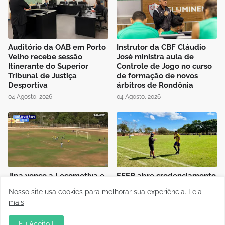
Auditório da OAB em Porto
Instrutor da CBF Cláudio
Velho recebe sessão
José ministra aula de
Itinerante do Superior
Controle de Jogo no curso
Tribunal de Justiça
de formação de novos
Desportiva
árbitros de Rondônia
04 Agosto, 2026
04 Agosto, 2026
Jipa vence a Locomotiva e
FFER abre credenciamento
joga pelo empate, pra ser
de imprensa para final do
Nosso site usa cookies para melhorar sua experiência.
Leia
campeão do Rondoniense
Rondoniense Sub-20
mais
Sub-20
03 Agosto, 2026
03 Agosto, 2026
Eu Aceito !