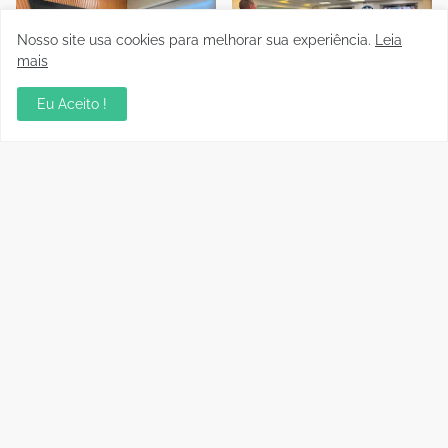
Nosso site usa cookies para melhorar sua experiência.
Leia
mais
Eu Aceito !
Presidente da FFER recebe
Auditório da OAB em Porto
visita de cortesia da
Velho recebe sessão
diretoria do Rondoniense
Itinerante do Superior
Social Clube
Tribunal de Justiça
Desportiva
04 Agosto, 2026
04 Agosto, 2026
Instrutor da CBF Cláudio
Jipa vence a Locomotiva e
José ministra aula de
joga pelo empate, pra ser
Controle de Jogo no curso
campeão do Rondoniense
de formação de novos
Sub-20