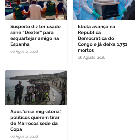
Suspeito diz ter usado
Ebola avança na
série “Dexter” para
República
esquartejar amigo na
Democrática do
Espanha
Congo e já deixa 1.751
mortos
06 Agosto, 2026
06 Agosto, 2026
Após 'crise migratória',
políticos querem tirar
de Marrocos sede da
Copa
06 Agosto, 2026