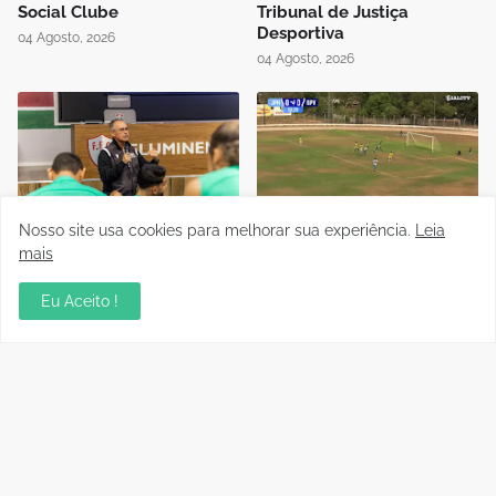
Social Clube
Tribunal de Justiça
Desportiva
04 Agosto, 2026
04 Agosto, 2026
Nosso site usa cookies para melhorar sua experiência.
Leia
Instrutor da CBF Cláudio
Jipa vence a Locomotiva e
José ministra aula de
joga pelo empate, pra ser
mais
Controle de Jogo no curso
campeão do Rondoniense
de formação de novos
Sub-20
Eu Aceito !
árbitros de Rondônia
03 Agosto, 2026
04 Agosto, 2026