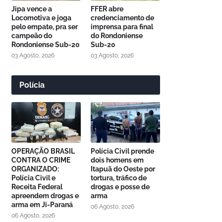
Jipa vence a
FFER abre
Locomotiva e joga
credenciamento de
pelo empate, pra ser
imprensa para final
campeão do
do Rondoniense
Rondoniense Sub-20
Sub-20
03 Agosto, 2026
03 Agosto, 2026
Polícia
OPERAÇÃO BRASIL
Polícia Civil prende
CONTRA O CRIME
dois homens em
ORGANIZADO:
Itapuã do Oeste por
Polícia Civil e
tortura, tráfico de
Receita Federal
drogas e posse de
apreendem drogas e
arma
arma em Ji-Paraná
06 Agosto, 2026
06 Agosto, 2026