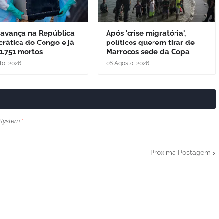
 avança na República
Após 'crise migratória',
rática do Congo e já
políticos querem tirar de
1.751 mortos
Marrocos sede da Copa
to, 2026
06 Agosto, 2026
System.
*
Próxima Postagem