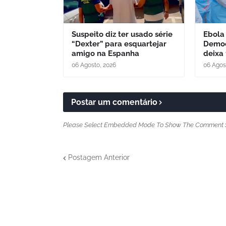
Suspeito diz ter usado série
Ebola
“Dexter” para esquartejar
Democ
amigo na Espanha
deixa 
06 Agosto, 2026
06 Agos
Postar um comentário
Please Select Embedded Mode To Show The Comment 
Postagem Anterior