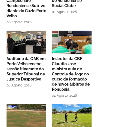
Campeonato
do Rondoniense
Rondoniense Sub-20
Social Clube
diante do Gazin Porto
04 Agosto, 2026
Velho
06 Agosto, 2026
Auditório da OAB em
Instrutor da CBF
Porto Velho recebe
Cláudio José
sessão Itinerante do
ministra aula de
Superior Tribunal de
Controle de Jogo no
Justiça Desportiva
curso de formação
de novos árbitros de
04 Agosto, 2026
Rondônia
04 Agosto, 2026