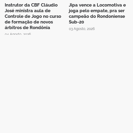
Instrutor da CBF Cláudio
Jipa vence a Locomotiva e
José ministra aula de
joga pelo empate, pra ser
Controle de Jogo no curso
campeão do Rondoniense
de formação de novos
Sub-20
árbitros de Rondônia
03 Agosto, 2026
04 Agosto, 2026
FFER abre credenciamento
IFRO Calama faz história e
de imprensa para final do
conquista título inédito no
Rondoniense Sub-20
JIFRO 2026 em Ji-Paraná
03 Agosto, 2026
31 Julho, 2026
Polícia