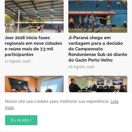
Joer 2026 inicia fases
Ji-Paraná chega em
regionais em nove cidades
vantagem para a decisão
e reúne mais de 7,3 mil
do Campeonato
participantes
Rondoniense Sub-20 diante
do Gazin Porto Velho
07 Agosto, 2026
06 Agosto, 2026
Nosso site usa cookies para melhorar sua experiência.
Leia
mais
Presidente da FFER recebe
Auditório da OAB em Porto
visita de cortesia da
Velho recebe sessão
Eu Aceito !
diretoria do Rondoniense
Itinerante do Superior
Social Clube
Tribunal de Justiça