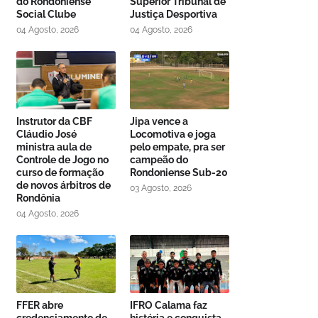
do Rondoniense
Superior Tribunal de
Social Clube
Justiça Desportiva
04 Agosto, 2026
04 Agosto, 2026
Instrutor da CBF
Jipa vence a
Cláudio José
Locomotiva e joga
ministra aula de
pelo empate, pra ser
Controle de Jogo no
campeão do
curso de formação
Rondoniense Sub-20
de novos árbitros de
03 Agosto, 2026
Rondônia
04 Agosto, 2026
FFER abre
IFRO Calama faz