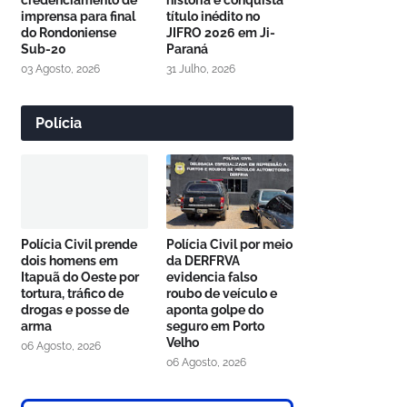
credenciamento de
história e conquista
imprensa para final
título inédito no
do Rondoniense
JIFRO 2026 em Ji-
Sub-20
Paraná
03 Agosto, 2026
31 Julho, 2026
Polícia
Polícia Civil prende
Polícia Civil por meio
dois homens em
da DERFRVA
Itapuã do Oeste por
evidencia falso
tortura, tráfico de
roubo de veículo e
drogas e posse de
aponta golpe do
arma
seguro em Porto
Velho
06 Agosto, 2026
06 Agosto, 2026