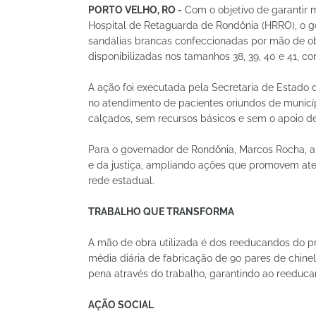
PORTO VELHO, RO -
Com o objetivo de garantir 
Hospital de Retaguarda de Rondônia (HRRO), o go
sandálias brancas confeccionadas por mão de ob
disponibilizadas nos tamanhos 38, 39, 40 e 41, c
A ação foi executada pela Secretaria de Estado d
no atendimento de pacientes oriundos de municíp
calçados, sem recursos básicos e sem o apoio de
Para o governador de Rondônia, Marcos Rocha, a i
e da justiça, ampliando ações que promovem at
rede estadual.
TRABALHO QUE TRANSFORMA
A mão de obra utilizada é dos reeducandos do pr
média diária de fabricação de 90 pares de chine
pena através do trabalho, garantindo ao reeduca
AÇÃO SOCIAL