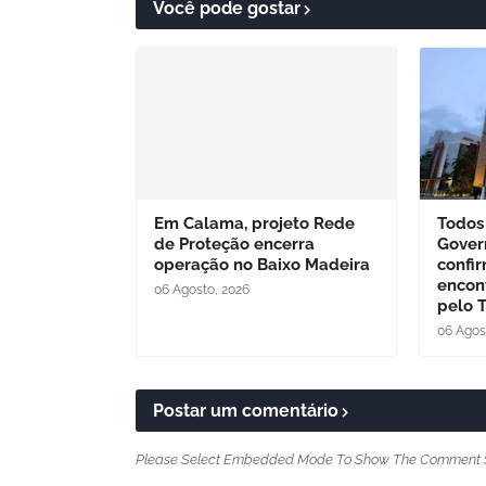
Você pode gostar
Em Calama, projeto Rede
Todos 
de Proteção encerra
Gover
operação no Baixo Madeira
confi
encon
06 Agosto, 2026
pelo 
06 Agos
Postar um comentário
Please Select Embedded Mode To Show The Comment 