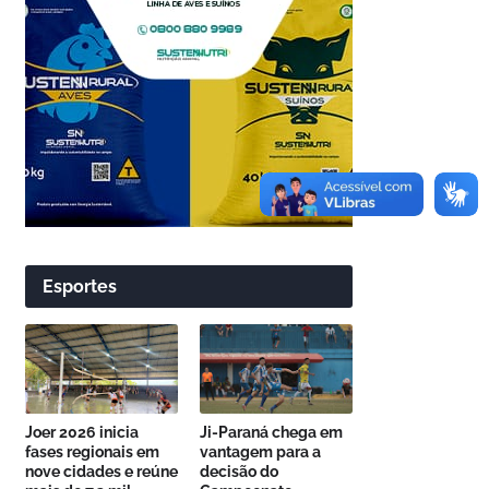
Esportes
Joer 2026 inicia
Ji-Paraná chega em
fases regionais em
vantagem para a
nove cidades e reúne
decisão do