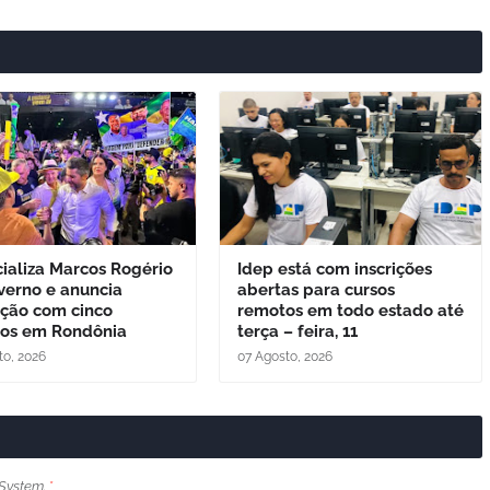
cializa Marcos Rogério
Idep está com inscrições
verno e anuncia
abertas para cursos
ação com cinco
remotos em todo estado até
dos em Rondônia
terça – feira, 11
to, 2026
07 Agosto, 2026
System.
*