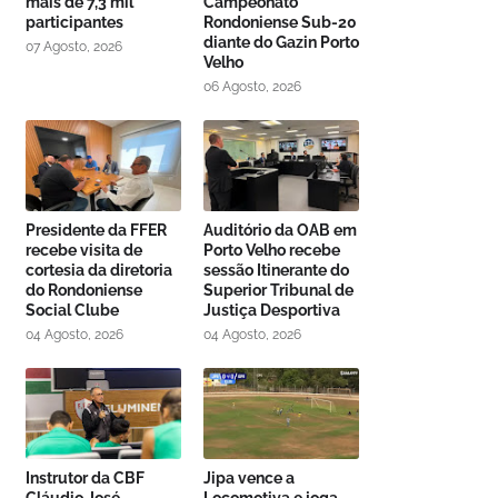
mais de 7,3 mil
Campeonato
participantes
Rondoniense Sub-20
diante do Gazin Porto
07 Agosto, 2026
Velho
06 Agosto, 2026
Presidente da FFER
Auditório da OAB em
recebe visita de
Porto Velho recebe
cortesia da diretoria
sessão Itinerante do
do Rondoniense
Superior Tribunal de
Social Clube
Justiça Desportiva
04 Agosto, 2026
04 Agosto, 2026
Instrutor da CBF
Jipa vence a