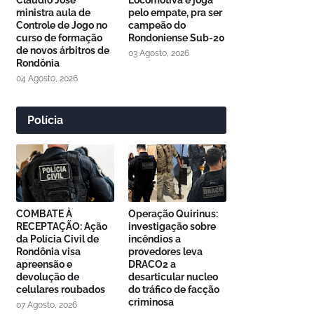
Cláudio José
Locomotiva e joga
ministra aula de
pelo empate, pra ser
Controle de Jogo no
campeão do
curso de formação
Rondoniense Sub-20
de novos árbitros de
03 Agosto, 2026
Rondônia
04 Agosto, 2026
Polícia
COMBATE À
Operação Quirinus:
RECEPTAÇÃO: Ação
investigação sobre
da Polícia Civil de
incêndios a
Rondônia visa
provedores leva
apreensão e
DRACO2 a
devolução de
desarticular nucleo
celulares roubados
do tráfico de facção
criminosa
07 Agosto, 2026