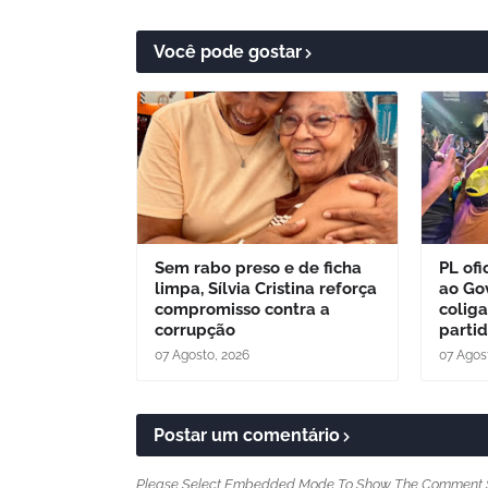
Você pode gostar
Sem rabo preso e de ficha
PL ofi
limpa, Sílvia Cristina reforça
ao Go
compromisso contra a
colig
corrupção
parti
07 Agosto, 2026
07 Agos
Postar um comentário
Please Select Embedded Mode To Show The Comment 