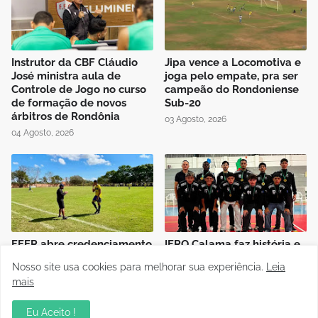
Instrutor da CBF Cláudio
Jipa vence a Locomotiva e
José ministra aula de
joga pelo empate, pra ser
Controle de Jogo no curso
campeão do Rondoniense
de formação de novos
Sub-20
árbitros de Rondônia
03 Agosto, 2026
04 Agosto, 2026
FFER abre credenciamento
IFRO Calama faz história e
de imprensa para final do
conquista título inédito no
Nosso site usa cookies para melhorar sua experiência.
Leia
Rondoniense Sub-20
JIFRO 2026 em Ji-Paraná
mais
03 Agosto, 2026
31 Julho, 2026
Eu Aceito !