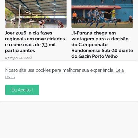
Joer 2026 inicia fases
Ji-Paraná chega em
regionais em nove cidades
vantagem para a decisão
e reúne mais de 7,3 mil
do Campeonato
participantes
Rondoniense Sub-20 diante
do Gazin Porto Velho
07 Agosto, 2026
06 Agosto, 2026
Nosso site usa cookies para melhorar sua experiência.
Leia
mais
Eu Aceito !
Presidente da FFER recebe
Auditório da OAB em Porto
visita de cortesia da
Velho recebe sessão
diretoria do Rondoniense
Itinerante do Superior
Social Clube
Tribunal de Justiça
Desportiva
04 Agosto, 2026