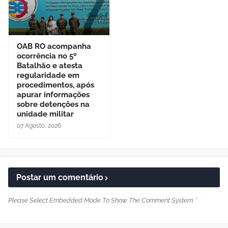
OAB RO acompanha
ocorrência no 5º
Batalhão e atesta
regularidade em
procedimentos, após
apurar informações
sobre detenções na
unidade militar
07 Agosto, 2026
Postar um comentário
Please Select Embedded Mode To Show The Comment System.
*