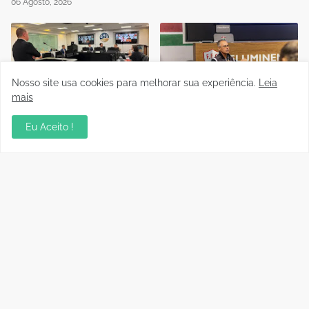
06 Agosto, 2026
Nosso site usa cookies para melhorar sua experiência.
Leia
mais
Auditório da OAB em Porto
Instrutor da CBF Cláudio
Velho recebe sessão
José ministra aula de
Eu Aceito !
Itinerante do Superior
Controle de Jogo no curso
Tribunal de Justiça
de formação de novos
Desportiva
árbitros de Rondônia
04 Agosto, 2026
04 Agosto, 2026
Jipa vence a Locomotiva e
FFER abre credenciamento
joga pelo empate, pra ser
de imprensa para final do