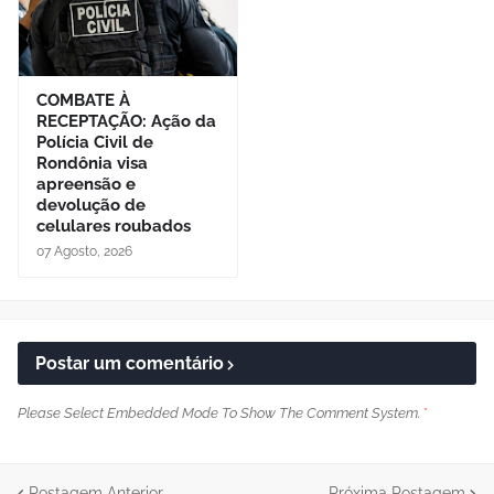
COMBATE À
RECEPTAÇÃO: Ação da
Polícia Civil de
Rondônia visa
apreensão e
devolução de
celulares roubados
07 Agosto, 2026
Postar um comentário
Please Select Embedded Mode To Show The Comment System.
*
Postagem Anterior
Próxima Postagem