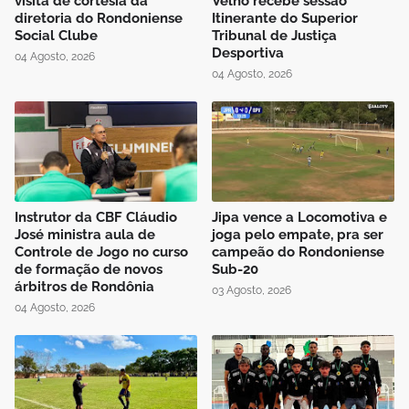
visita de cortesia da
Velho recebe sessão
diretoria do Rondoniense
Itinerante do Superior
Social Clube
Tribunal de Justiça
Desportiva
04 Agosto, 2026
04 Agosto, 2026
Instrutor da CBF Cláudio
Jipa vence a Locomotiva e
José ministra aula de
joga pelo empate, pra ser
Controle de Jogo no curso
campeão do Rondoniense
de formação de novos
Sub-20
árbitros de Rondônia
03 Agosto, 2026
04 Agosto, 2026