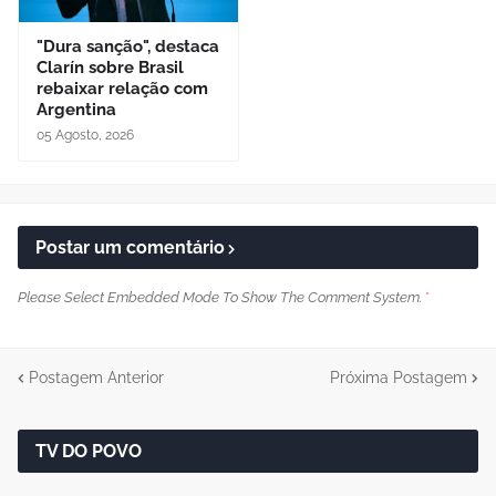
"Dura sanção", destaca
Clarín sobre Brasil
rebaixar relação com
Argentina
05 Agosto, 2026
Postar um comentário
Please Select Embedded Mode To Show The Comment System.
*
Postagem Anterior
Próxima Postagem
TV DO POVO