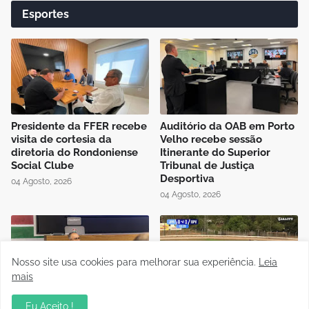
Esportes
Presidente da FFER recebe
Auditório da OAB em Porto
visita de cortesia da
Velho recebe sessão
diretoria do Rondoniense
Itinerante do Superior
Social Clube
Tribunal de Justiça
Desportiva
04 Agosto, 2026
04 Agosto, 2026
Nosso site usa cookies para melhorar sua experiência.
Leia
mais
Instrutor da CBF Cláudio
Jipa vence a Locomotiva e
Eu Aceito !