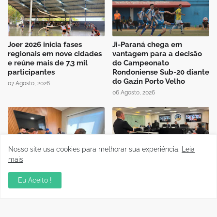
Joer 2026 inicia fases
Ji-Paraná chega em
regionais em nove cidades
vantagem para a decisão
e reúne mais de 7,3 mil
do Campeonato
participantes
Rondoniense Sub-20 diante
do Gazin Porto Velho
07 Agosto, 2026
06 Agosto, 2026
Nosso site usa cookies para melhorar sua experiência.
Leia
mais
Presidente da FFER recebe
Auditório da OAB em Porto
visita de cortesia da
Velho recebe sessão
Eu Aceito !
diretoria do Rondoniense
Itinerante do Superior
Social Clube
Tribunal de Justiça
Desportiva
04 Agosto, 2026
04 Agosto, 2026