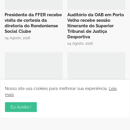
Presidente da FFER recebe
Auditório da OAB em Porto
visita de cortesia da
Velho recebe sessão
diretoria do Rondoniense
Itinerante do Superior
Social Clube
Tribunal de Justiça
Desportiva
04 Agosto, 2026
04 Agosto, 2026
Nosso site usa cookies para melhorar sua experiência.
Leia
Instrutor da CBF Cláudio
Jipa vence a Locomotiva e
José ministra aula de
joga pelo empate, pra ser
mais
Controle de Jogo no curso
campeão do Rondoniense
de formação de novos
Sub-20
Eu Aceito !
árbitros de Rondônia
03 Agosto, 2026
04 Agosto, 2026