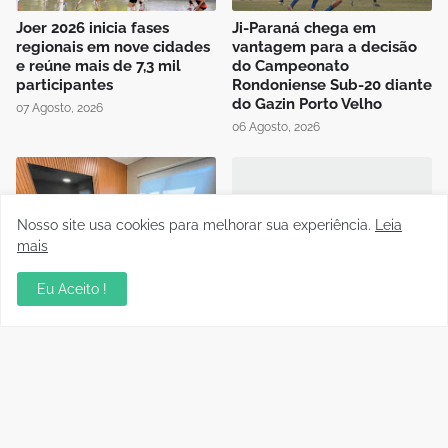
Joer 2026 inicia fases
Ji-Paraná chega em
regionais em nove cidades
vantagem para a decisão
e reúne mais de 7,3 mil
do Campeonato
participantes
Rondoniense Sub-20 diante
do Gazin Porto Velho
07 Agosto, 2026
06 Agosto, 2026
Nosso site usa cookies para melhorar sua experiência.
Leia
mais
Presidente da FFER recebe
Auditório da OAB em Porto
Eu Aceito !
visita de cortesia da
Velho recebe sessão
diretoria do Rondoniense
Itinerante do Superior
Social Clube
Tribunal de Justiça
Desportiva
04 Agosto, 2026
04 Agosto, 2026