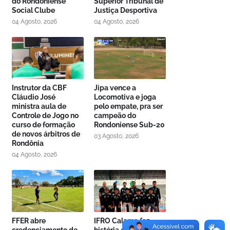
do Rondoniense
Superior Tribunal de
Social Clube
Justiça Desportiva
04 Agosto, 2026
04 Agosto, 2026
Instrutor da CBF
Jipa vence a
Cláudio José
Locomotiva e joga
ministra aula de
pelo empate, pra ser
Controle de Jogo no
campeão do
curso de formação
Rondoniense Sub-20
de novos árbitros de
03 Agosto, 2026
Rondônia
04 Agosto, 2026
FFER abre
IFRO Calama faz