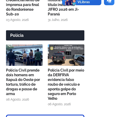
credenciamento de
história e conquista
imprensa para final
título inédito no
do Rondoniense
JIFRO 2026 em Ji-
Sub-20
Paraná
03 Agosto, 2026
31 Julho, 2026
Polícia
Polícia Civil prende
Polícia Civil por meio
dois homens em
da DERFRVA
Itapuã do Oeste por
evidencia falso
tortura, tráfico de
roubo de veículo e
drogas e posse de
aponta golpe do
arma
seguro em Porto
Velho
06 Agosto, 2026
06 Agosto, 2026