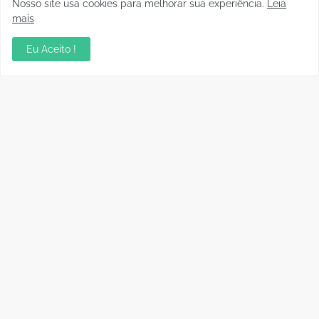
Nosso site usa cookies para melhorar sua experiência.
Leia
mais
Eu Aceito !
Presidente da FFER recebe
Auditório da OAB em Porto
visita de cortesia da
Velho recebe sessão
diretoria do Rondoniense
Itinerante do Superior
Social Clube
Tribunal de Justiça
Desportiva
04 Agosto, 2026
04 Agosto, 2026
Instrutor da CBF Cláudio
Jipa vence a Locomotiva e
José ministra aula de
joga pelo empate, pra ser
Controle de Jogo no curso
campeão do Rondoniense
de formação de novos
Sub-20
árbitros de Rondônia
03 Agosto, 2026