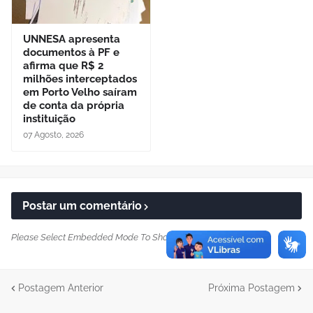
UNNESA apresenta
documentos à PF e
afirma que R$ 2
milhões interceptados
em Porto Velho saíram
de conta da própria
instituição
07 Agosto, 2026
Postar um comentário
Please Select Embedded Mode To Show The Comment System.
*
Postagem Anterior
Próxima Postagem