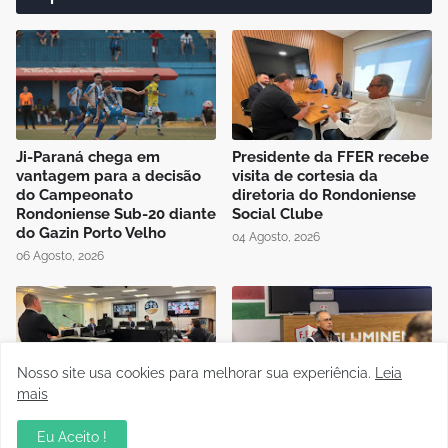
Ji-Paraná chega em
Presidente da FFER recebe
vantagem para a decisão
visita de cortesia da
do Campeonato
diretoria do Rondoniense
Rondoniense Sub-20 diante
Social Clube
do Gazin Porto Velho
04 Agosto, 2026
06 Agosto, 2026
Nosso site usa cookies para melhorar sua experiência.
Leia
mais
Auditório da OAB em Porto
Instrutor da CBF Cláudio
Velho recebe sessão
José ministra aula de
Eu Aceito !