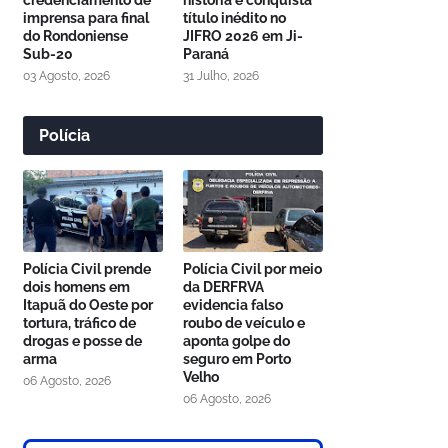
credenciamento de
história e conquista
imprensa para final
título inédito no
do Rondoniense
JIFRO 2026 em Ji-
Sub-20
Paraná
03 Agosto, 2026
31 Julho, 2026
Polícia
Polícia Civil prende
Polícia Civil por meio
dois homens em
da DERFRVA
Itapuã do Oeste por
evidencia falso
tortura, tráfico de
roubo de veículo e
drogas e posse de
aponta golpe do
arma
seguro em Porto
Velho
06 Agosto, 2026
06 Agosto, 2026