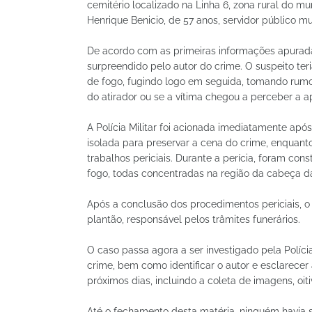
cemitério localizado na Linha 6, zona rural do mu
Henrique Benicio, de 57 anos, servidor público m
De acordo com as primeiras informações apurada
surpreendido pelo autor do crime. O suspeito te
de fogo, fugindo logo em seguida, tomando rumo
do atirador ou se a vítima chegou a perceber a 
A Polícia Militar foi acionada imediatamente após 
isolada para preservar a cena do crime, enquanto 
trabalhos periciais. Durante a perícia, foram co
fogo, todas concentradas na região da cabeça da
Após a conclusão dos procedimentos periciais, o 
plantão, responsável pelos trâmites funerários.
O caso passa agora a ser investigado pela Polícia
crime, bem como identificar o autor e esclarecer
próximos dias, incluindo a coleta de imagens, oit
Até o fechamento desta matéria, ninguém havia s