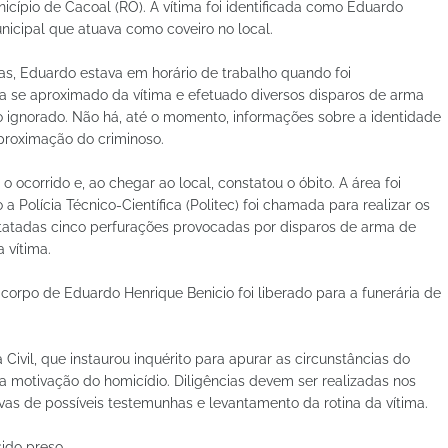
nicípio de Cacoal (RO). A vítima foi identificada como Eduardo
unicipal que atuava como coveiro no local.
s, Eduardo estava em horário de trabalho quando foi
ria se aproximado da vítima e efetuado diversos disparos de arma
 ignorado. Não há, até o momento, informações sobre a identidade
aproximação do criminoso.
o ocorrido e, ao chegar ao local, constatou o óbito. A área foi
a Polícia Técnico-Científica (Politec) foi chamada para realizar os
nstatadas cinco perfurações provocadas por disparos de arma de
 vítima.
corpo de Eduardo Henrique Benicio foi liberado para a funerária de
 Civil, que instaurou inquérito para apurar as circunstâncias do
 a motivação do homicídio. Diligências devem ser realizadas nos
ivas de possíveis testemunhas e levantamento da rotina da vítima.
ido preso.