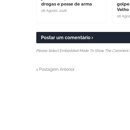
drogas e posse de arma
golpe
Velho
06 Agosto, 2026
06 Agos
Postar um comentário
Please Select Embedded Mode To Show The Comment 
Postagem Anterior