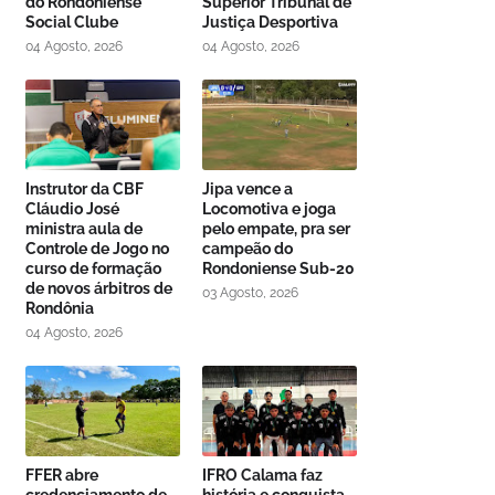
do Rondoniense
Superior Tribunal de
Social Clube
Justiça Desportiva
04 Agosto, 2026
04 Agosto, 2026
Instrutor da CBF
Jipa vence a
Cláudio José
Locomotiva e joga
ministra aula de
pelo empate, pra ser
Controle de Jogo no
campeão do
curso de formação
Rondoniense Sub-20
de novos árbitros de
03 Agosto, 2026
Rondônia
04 Agosto, 2026
FFER abre
IFRO Calama faz