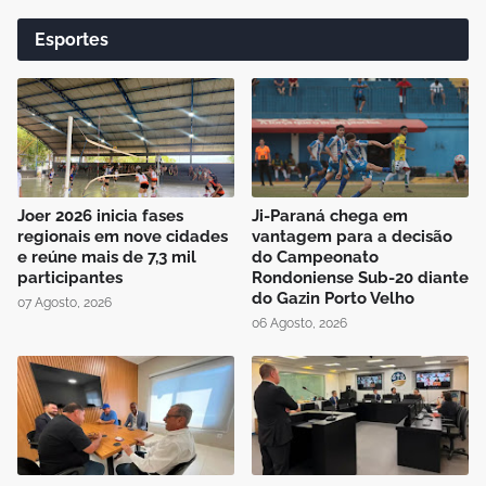
Esportes
Joer 2026 inicia fases
Ji-Paraná chega em
regionais em nove cidades
vantagem para a decisão
e reúne mais de 7,3 mil
do Campeonato
participantes
Rondoniense Sub-20 diante
do Gazin Porto Velho
07 Agosto, 2026
06 Agosto, 2026