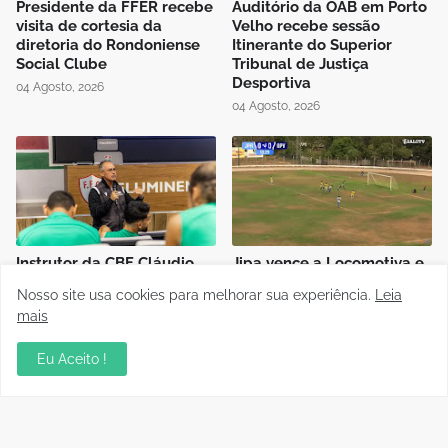
Presidente da FFER recebe
Auditório da OAB em Porto
visita de cortesia da
Velho recebe sessão
diretoria do Rondoniense
Itinerante do Superior
Social Clube
Tribunal de Justiça
Desportiva
04 Agosto, 2026
04 Agosto, 2026
Instrutor da CBF Cláudio
Jipa vence a Locomotiva e
José ministra aula de
joga pelo empate, pra ser
Nosso site usa cookies para melhorar sua experiência.
Leia
Controle de Jogo no curso
campeão do Rondoniense
mais
de formação de novos
Sub-20
árbitros de Rondônia
03 Agosto, 2026
Eu Aceito !
04 Agosto, 2026
Polícia