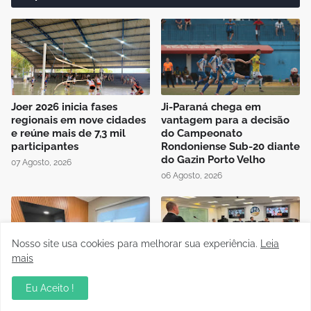
Joer 2026 inicia fases
Ji-Paraná chega em
regionais em nove cidades
vantagem para a decisão
e reúne mais de 7,3 mil
do Campeonato
participantes
Rondoniense Sub-20 diante
do Gazin Porto Velho
07 Agosto, 2026
06 Agosto, 2026
Nosso site usa cookies para melhorar sua experiência.
Leia
mais
Presidente da FFER recebe
Auditório da OAB em Porto
Eu Aceito !
visita de cortesia da
Velho recebe sessão
diretoria do Rondoniense
Itinerante do Superior