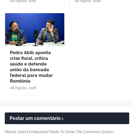
08 Agosto, 2026
08 Agosto, 2026
Pedro Abib aponta
crise fiscal, critica
saúde e defende
união da bancada
federal para mudar
Rondônia
08 Agosto, 2026
Postar um comentário
Please Select Embedded Mode To Show The Comment System.
*