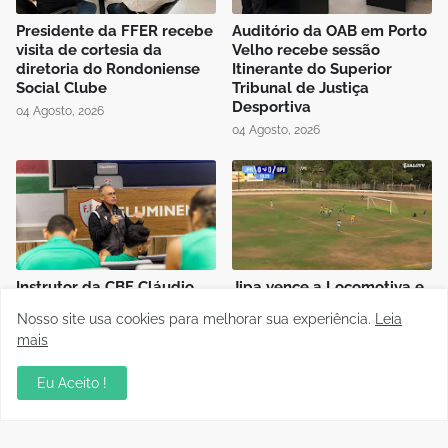
Presidente da FFER recebe
Auditório da OAB em Porto
visita de cortesia da
Velho recebe sessão
diretoria do Rondoniense
Itinerante do Superior
Social Clube
Tribunal de Justiça
Desportiva
04 Agosto, 2026
04 Agosto, 2026
Instrutor da CBF Cláudio
Jipa vence a Locomotiva e
José ministra aula de
joga pelo empate, pra ser
Nosso site usa cookies para melhorar sua experiência.
Leia
Controle de Jogo no curso
campeão do Rondoniense
mais
de formação de novos
Sub-20
árbitros de Rondônia
03 Agosto, 2026
Eu Aceito !
04 Agosto, 2026