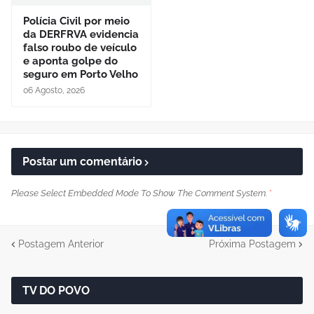
Polícia Civil por meio
da DERFRVA evidencia
falso roubo de veículo
e aponta golpe do
seguro em Porto Velho
06 Agosto, 2026
Postar um comentário
Please Select Embedded Mode To Show The Comment System.
*
Postagem Anterior
Próxima Postagem
TV DO POVO