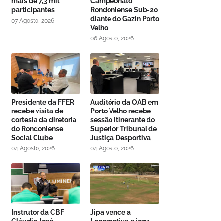
mais de 7,3 mil
Campeonato
participantes
Rondoniense Sub-20
diante do Gazin Porto
07 Agosto, 2026
Velho
06 Agosto, 2026
Presidente da FFER
Auditório da OAB em
recebe visita de
Porto Velho recebe
cortesia da diretoria
sessão Itinerante do
do Rondoniense
Superior Tribunal de
Social Clube
Justiça Desportiva
04 Agosto, 2026
04 Agosto, 2026
Instrutor da CBF
Jipa vence a