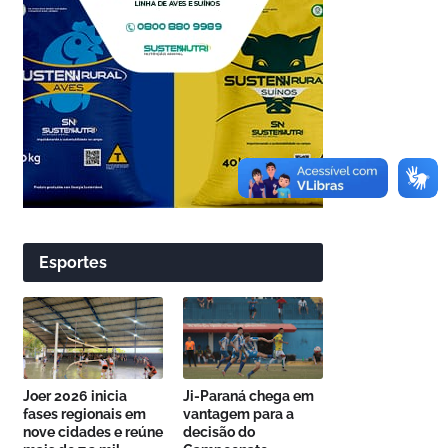
Esportes
Joer 2026 inicia
Ji-Paraná chega em
fases regionais em
vantagem para a
nove cidades e reúne
decisão do