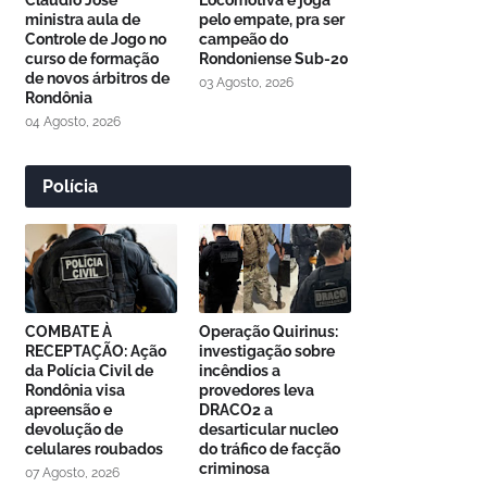
Cláudio José
Locomotiva e joga
ministra aula de
pelo empate, pra ser
Controle de Jogo no
campeão do
curso de formação
Rondoniense Sub-20
de novos árbitros de
03 Agosto, 2026
Rondônia
04 Agosto, 2026
Polícia
COMBATE À
Operação Quirinus:
RECEPTAÇÃO: Ação
investigação sobre
da Polícia Civil de
incêndios a
Rondônia visa
provedores leva
apreensão e
DRACO2 a
devolução de
desarticular nucleo
celulares roubados
do tráfico de facção
criminosa
07 Agosto, 2026