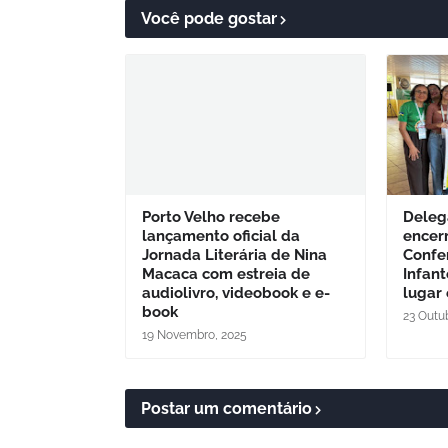
Você pode gostar
Porto Velho recebe
Deleg
lançamento oficial da
encerr
Jornada Literária de Nina
Confe
Macaca com estreia de
Infant
audiolivro, videobook e e-
lugar
book
23 Outu
19 Novembro, 2025
Postar um comentário