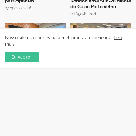
participantes
Rondoniense Sub-20 diante
do Gazin Porto Velho
07 Agosto, 2026
06 Agosto, 2026
Nosso site usa cookies para melhorar sua experiência.
Leia
mais
Eu Aceito !
Presidente da FFER recebe
Auditório da OAB em Porto
visita de cortesia da
Velho recebe sessão
diretoria do Rondoniense
Itinerante do Superior
Social Clube
Tribunal de Justiça
Desportiva
04 Agosto, 2026
04 Agosto, 2026