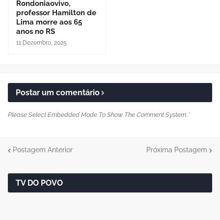
Rondoniaovivo,
professor Hamilton de
Lima morre aos 65
anos no RS
11 Dezembro, 2025
Postar um comentário
Please Select Embedded Mode To Show The Comment System.
*
Postagem Anterior
Próxima Postagem
TV DO POVO