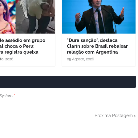
de assédio em grupo
"Dura sanção", destaca
al choca o Peru;
Clarín sobre Brasil rebaixar
a registra queixa
relação com Argentina
to, 2026
05 Agosto, 2026
System.
*
Próxima Postagem