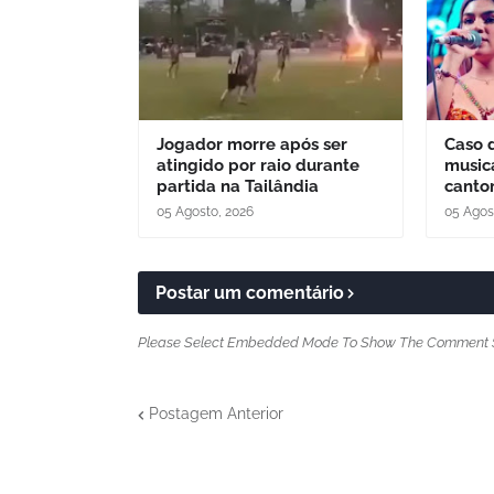
Jogador morre após ser
Caso 
atingido por raio durante
music
partida na Tailândia
cantor
05 Agosto, 2026
05 Agos
Postar um comentário
Please Select Embedded Mode To Show The Comment 
Postagem Anterior