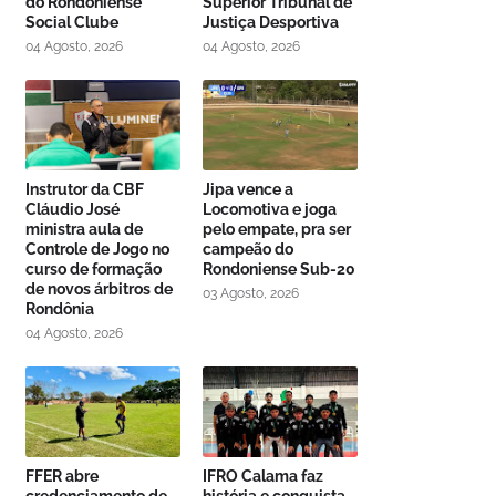
do Rondoniense
Superior Tribunal de
Social Clube
Justiça Desportiva
04 Agosto, 2026
04 Agosto, 2026
Instrutor da CBF
Jipa vence a
Cláudio José
Locomotiva e joga
ministra aula de
pelo empate, pra ser
Controle de Jogo no
campeão do
curso de formação
Rondoniense Sub-20
de novos árbitros de
03 Agosto, 2026
Rondônia
04 Agosto, 2026
FFER abre
IFRO Calama faz