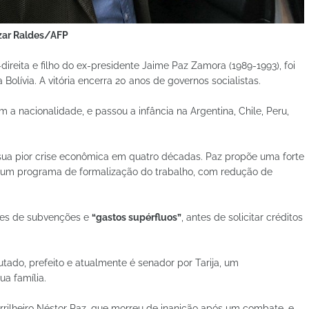
Aizar Raldes/AFP
ireita e filho do ex-presidente Jaime Paz Zamora (1989-1993), foi
olívia. A vitória encerra 20 anos de governos socialistas.
a nacionalidade, e passou a infância na Argentina, Chile, Peru,
e sua pior crise econômica em quatro décadas. Paz propõe uma forte
um programa de formalização do trabalho, com redução de
es de subvenções e
“gastos supérfluos”
, antes de solicitar créditos
utado, prefeito e atualmente é senador por Tarija, um
a família.
rilheiro Néstor Paz, que morreu de inanição após um combate, e