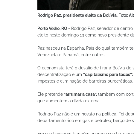
Rodrigo Paz, presidente eleito da Bolívia. Foto: 
Porto Velho, RO -
Rodrigo Paz, senador de centro-d
eleito neste domingo 19 como novo presidente da B
Paz nasceu na Espanha, País do qual também tem 
Venezuela e Panamá, entre outros.
O economista terá o desafio de tirar a Bolívia d
descentralização e um
“capitalismo para todos”:
impostos e eliminação de barreiras burocráticas.
Ele pretende
“arrumar a casa”,
também com cort
que aumentem a dívida externa.
Rodrigo Paz não é um novato na política. Foi dep
departamento rico em gás e petróleo, berço de su
Em sua linhagem também aparece seu tio, o guer