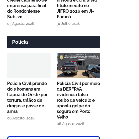
credenciamento de
história e conquista
imprensa para final
título inédito no
do Rondoniense
JIFRO 2026 em Ji-
Sub-20
Paraná
03 Agosto, 2026
31 Julho, 2026
Polícia
Polícia Civil prende
Polícia Civil por meio
dois homens em
da DERFRVA
Itapuã do Oeste por
evidencia falso
tortura, tráfico de
roubo de veículo e
drogas e posse de
aponta golpe do
arma
seguro em Porto
Velho
06 Agosto, 2026
06 Agosto, 2026