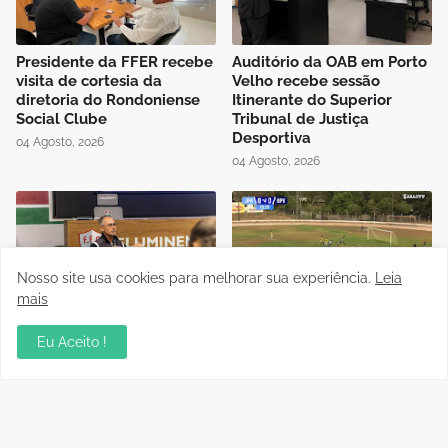
Presidente da FFER recebe
Auditório da OAB em Porto
visita de cortesia da
Velho recebe sessão
diretoria do Rondoniense
Itinerante do Superior
Social Clube
Tribunal de Justiça
Desportiva
04 Agosto, 2026
04 Agosto, 2026
Nosso site usa cookies para melhorar sua experiência.
Leia
mais
Instrutor da CBF Cláudio
Jipa vence a Locomotiva e
José ministra aula de
joga pelo empate, pra ser
Eu Aceito !
Controle de Jogo no curso
campeão do Rondoniense
de formação de novos
Sub-20
árbitros de Rondônia
03 Agosto, 2026
04 Agosto, 2026