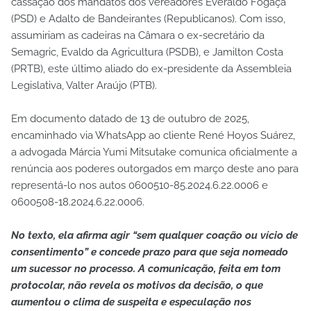
cassação dos mandatos dos vereadores Everaldo Fogaça
(PSD) e Adalto de Bandeirantes (Republicanos). Com isso,
assumiriam as cadeiras na Câmara o ex-secretário da
Semagric, Evaldo da Agricultura (PSDB), e Jamilton Costa
(PRTB), este último aliado do ex-presidente da Assembleia
Legislativa, Valter Araújo (PTB).
Em documento datado de 13 de outubro de 2025,
encaminhado via WhatsApp ao cliente René Hoyos Suárez,
a advogada Márcia Yumi Mitsutake comunica oficialmente a
renúncia aos poderes outorgados em março deste ano para
representá-lo nos autos 0600510-85.2024.6.22.0006 e
0600508-18.2024.6.22.0006.
No texto, ela afirma agir “sem qualquer coação ou vício de
consentimento” e concede prazo para que seja nomeado
um sucessor no processo. A comunicação, feita em tom
protocolar, não revela os motivos da decisão, o que
aumentou o clima de suspeita e especulação nos