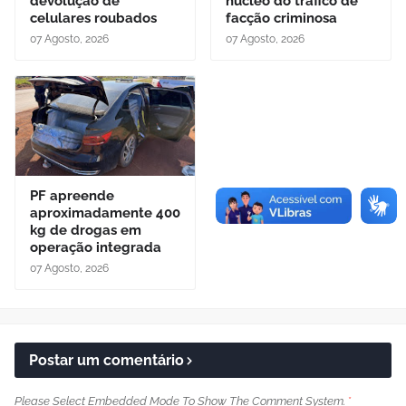
devolução de
nucleo do tráfico de
celulares roubados
facção criminosa
07 Agosto, 2026
07 Agosto, 2026
PF apreende
aproximadamente 400
kg de drogas em
operação integrada
07 Agosto, 2026
Postar um comentário
Please Select Embedded Mode To Show The Comment System.
*