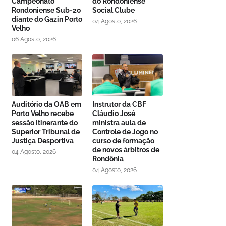
Campeonato
do Rondoniense
Rondoniense Sub-20
Social Clube
diante do Gazin Porto
04 Agosto, 2026
Velho
06 Agosto, 2026
Auditório da OAB em
Instrutor da CBF
Porto Velho recebe
Cláudio José
sessão Itinerante do
ministra aula de
Superior Tribunal de
Controle de Jogo no
Justiça Desportiva
curso de formação
de novos árbitros de
04 Agosto, 2026
Rondônia
04 Agosto, 2026