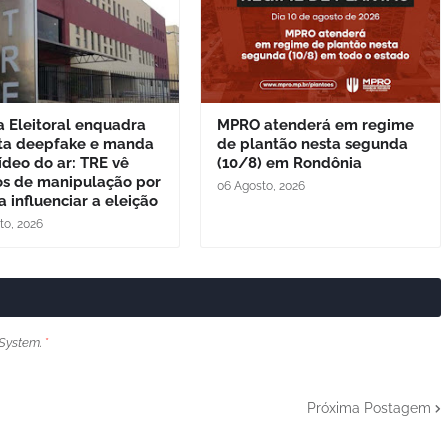
a Eleitoral enquadra
MPRO atenderá em regime
ta deepfake e manda
de plantão nesta segunda
vídeo do ar: TRE vê
(10/8) em Rondônia
ios de manipulação por
06 Agosto, 2026
a influenciar a eleição
to, 2026
System.
*
Próxima Postagem