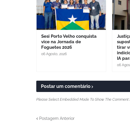
Sesi Porto Velho conquista
Justiç
vice na Jornada de
supos
Foguetes 2026
tirar 
indíc
06 Agosto, 2026
IA par
06 Agos
Postar um comentário
Please Select Embedded Mode To Show The Comment 
Postagem Anterior