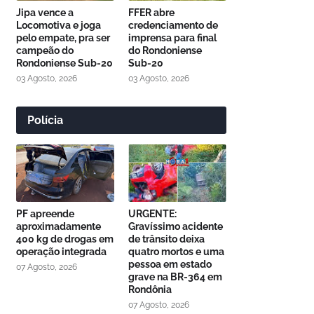
Jipa vence a
FFER abre
Locomotiva e joga
credenciamento de
pelo empate, pra ser
imprensa para final
campeão do
do Rondoniense
Rondoniense Sub-20
Sub-20
03 Agosto, 2026
03 Agosto, 2026
Polícia
PF apreende
URGENTE:
aproximadamente
Gravíssimo acidente
400 kg de drogas em
de trânsito deixa
operação integrada
quatro mortos e uma
pessoa em estado
07 Agosto, 2026
grave na BR-364 em
Rondônia
07 Agosto, 2026