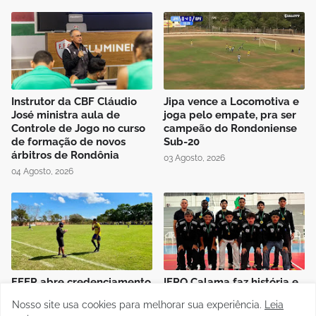
Instrutor da CBF Cláudio
Jipa vence a Locomotiva e
José ministra aula de
joga pelo empate, pra ser
Controle de Jogo no curso
campeão do Rondoniense
de formação de novos
Sub-20
árbitros de Rondônia
03 Agosto, 2026
04 Agosto, 2026
FFER abre credenciamento
IFRO Calama faz história e
de imprensa para final do
conquista título inédito no
Nosso site usa cookies para melhorar sua experiência.
Leia
Rondoniense Sub-20
JIFRO 2026 em Ji-Paraná