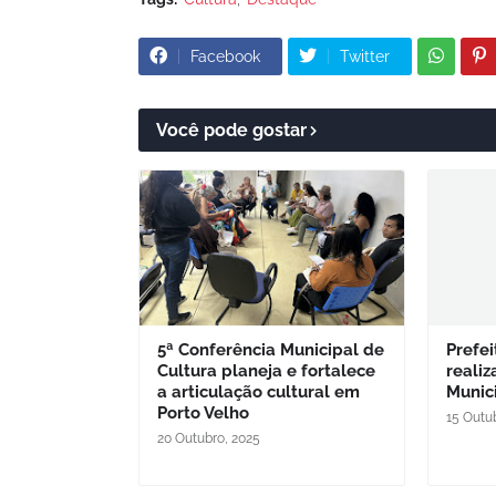
Facebook
Twitter
Você pode gostar
5ª Conferência Municipal de
Prefei
Cultura planeja e fortalece
realiz
a articulação cultural em
Munic
Porto Velho
15 Outu
20 Outubro, 2025