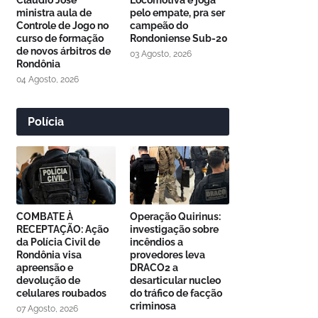
Cláudio José
Locomotiva e joga
ministra aula de
pelo empate, pra ser
Controle de Jogo no
campeão do
curso de formação
Rondoniense Sub-20
de novos árbitros de
03 Agosto, 2026
Rondônia
04 Agosto, 2026
Polícia
COMBATE À
Operação Quirinus:
RECEPTAÇÃO: Ação
investigação sobre
da Polícia Civil de
incêndios a
Rondônia visa
provedores leva
apreensão e
DRACO2 a
devolução de
desarticular nucleo
celulares roubados
do tráfico de facção
criminosa
07 Agosto, 2026