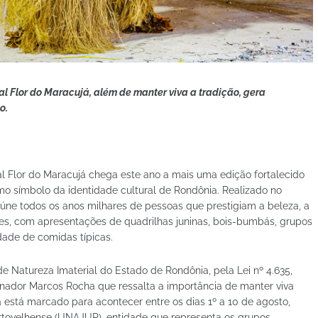
l Flor do Maracujá, além de manter viva a tradição, gera
o.
ial Flor do Maracujá chega este ano a mais uma edição fortalecido
o símbolo da identidade cultural de Rondônia. Realizado no
úne todos os anos milhares de pessoas que prestigiam a beleza, a
res, com apresentações de quadrilhas juninas, bois-bumbás, grupos
dade de comidas típicas.
e Natureza Imaterial do Estado de Rondônia, pela Lei nº 4.635,
nador Marcos Rocha que ressalta a importância de manter viva
já está marcado para acontecer entre os dias 1º a 10 de agosto,
rtovelhense (UNAJUP), entidade que representa os grupos