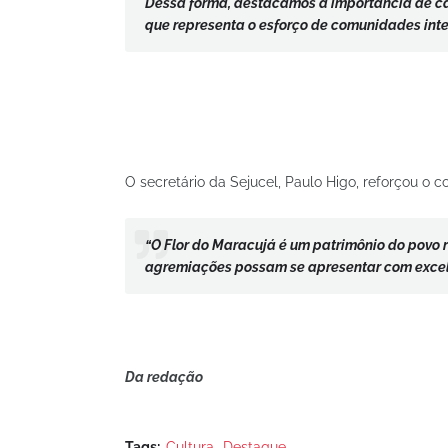
Dessa forma, destacamos a importância de ca
que representa o esforço de comunidades intei
O secretário da Sejucel, Paulo Higo, reforçou o 
“O Flor do Maracujá é um patrimônio do povo 
agremiações possam se apresentar com excelê
Da redação
Tags:
Cultura
Destaque