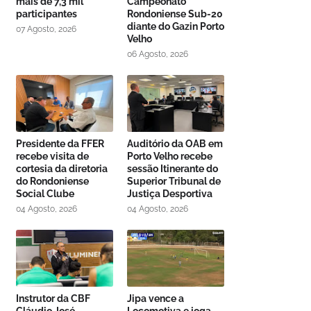
mais de 7,3 mil
Campeonato
participantes
Rondoniense Sub-20
diante do Gazin Porto
07 Agosto, 2026
Velho
06 Agosto, 2026
Presidente da FFER
Auditório da OAB em
recebe visita de
Porto Velho recebe
cortesia da diretoria
sessão Itinerante do
do Rondoniense
Superior Tribunal de
Social Clube
Justiça Desportiva
04 Agosto, 2026
04 Agosto, 2026
Instrutor da CBF
Jipa vence a