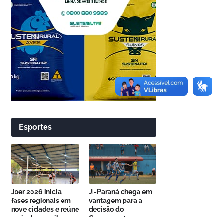
Esportes
Joer 2026 inicia
Ji-Paraná chega em
fases regionais em
vantagem para a
nove cidades e reúne
decisão do