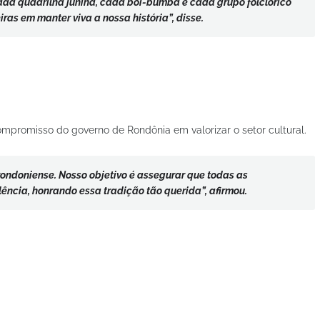
da quadrilha junina, cada boi-bumbá e cada grupo folclórico
ras em manter viva a nossa história”, disse.
compromisso do governo de Rondônia em valorizar o setor cultural.
rondoniense. Nosso objetivo é assegurar que todas as
ncia, honrando essa tradição tão querida”, afirmou.