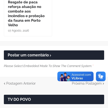
Resgate de paca
reforça atuação no
combate aos
incêndios e proteção
da fauna em Porto
Velho
07 Agosto, 2026
Postar um comentário
Please Select Embedded Mode To Show The Comment System.
*
Postagem Anterior
Próxima Postagem
TV DO POVO