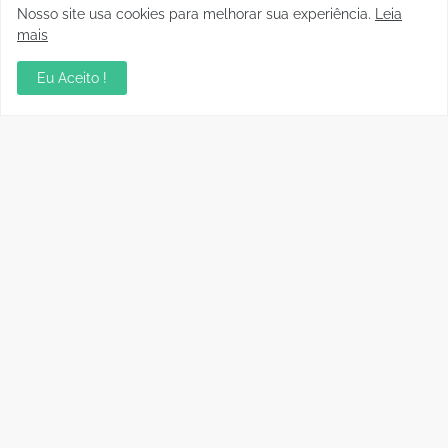
Nosso site usa cookies para melhorar sua experiência.
Leia
mais
Eu Aceito !
Presidente da FFER recebe
Auditório da OAB em Porto
visita de cortesia da
Velho recebe sessão
diretoria do Rondoniense
Itinerante do Superior
Social Clube
Tribunal de Justiça
Desportiva
04 Agosto, 2026
04 Agosto, 2026
Instrutor da CBF Cláudio
Jipa vence a Locomotiva e
José ministra aula de
joga pelo empate, pra ser
Controle de Jogo no curso
campeão do Rondoniense
de formação de novos
Sub-20
árbitros de Rondônia
03 Agosto, 2026
04 Agosto, 2026