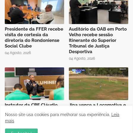
Presidente da FFER recebe
Auditório da OAB em Porto
visita de cortesia da
Velho recebe sessão
diretoria do Rondoniense
Itinerante do Superior
Social Clube
Tribunal de Justiça
Desportiva
04 Agosto, 2026
04 Agosto, 2026
Instrutor da CBF Cláudio
Jipa vence a Locomotiva e
José ministra aula de
joga pelo empate, pra ser
Nosso site usa cookies para melhorar sua experiência.
Leia
Controle de Jogo no curso
campeão do Rondoniense
mais
de formação de novos
Sub-20
árbitros de Rondônia
03 Agosto, 2026