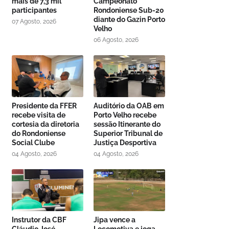
mais de 7,3 mil
Campeonato
participantes
Rondoniense Sub-20
diante do Gazin Porto
07 Agosto, 2026
Velho
06 Agosto, 2026
Presidente da FFER
Auditório da OAB em
recebe visita de
Porto Velho recebe
cortesia da diretoria
sessão Itinerante do
do Rondoniense
Superior Tribunal de
Social Clube
Justiça Desportiva
04 Agosto, 2026
04 Agosto, 2026
Instrutor da CBF
Jipa vence a