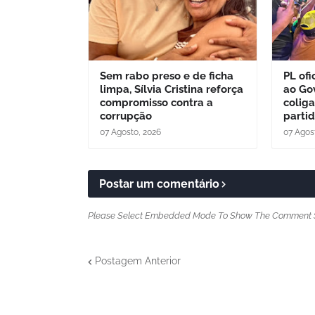
Sem rabo preso e de ficha
PL ofi
limpa, Sílvia Cristina reforça
ao Go
compromisso contra a
colig
corrupção
parti
07 Agosto, 2026
07 Agos
Postar um comentário
Please Select Embedded Mode To Show The Comment 
Postagem Anterior