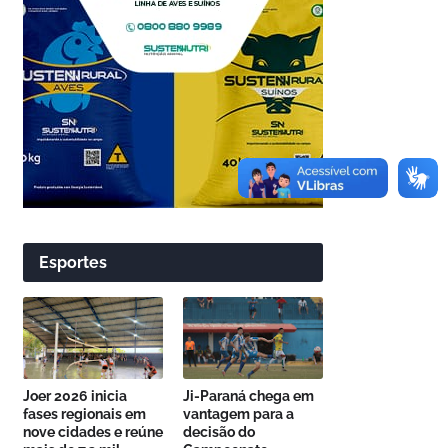
Esportes
Joer 2026 inicia
Ji-Paraná chega em
fases regionais em
vantagem para a
nove cidades e reúne
decisão do