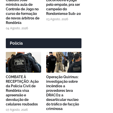
Cláudio José
Locomotiva e joga
ministra aula de
pelo empate, pra ser
Controle de Jogo no
campeão do
curso de formação
Rondoniense Sub-20
de novos árbitros de
03 Agosto, 2026
Rondônia
04 Agosto, 2026
Polícia
COMBATE À
Operação Quirinus:
RECEPTAÇÃO: Ação
investigação sobre
da Polícia Civil de
incêndios a
Rondônia visa
provedores leva
apreensão e
DRACO2 a
devolução de
desarticular nucleo
celulares roubados
do tráfico de facção
criminosa
07 Agosto, 2026