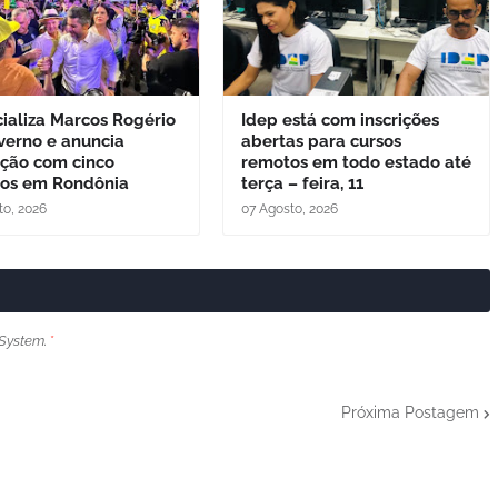
cializa Marcos Rogério
Idep está com inscrições
verno e anuncia
abertas para cursos
ação com cinco
remotos em todo estado até
dos em Rondônia
terça – feira, 11
to, 2026
07 Agosto, 2026
System.
*
Próxima Postagem