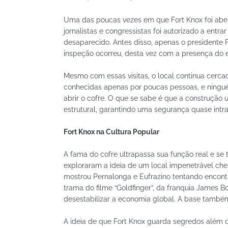
Uma das poucas vezes em que Fort Knox foi aber
jornalistas e congressistas foi autorizado a entr
desaparecido. Antes disso, apenas o presidente F
inspeção ocorreu, desta vez com a presença do e
Mesmo com essas visitas, o local continua cerca
conhecidas apenas por poucas pessoas, e ningu
abrir o cofre. O que se sabe é que a construção 
estrutural, garantindo uma segurança quase intra
Fort Knox na Cultura Popular
A fama do cofre ultrapassa sua função real e se 
exploraram a ideia de um local impenetrável ch
mostrou Pernalonga e Eufrazino tentando encontra
trama do filme “Goldfinger”, da franquia James B
desestabilizar a economia global. A base também
A ideia de que Fort Knox guarda segredos além do