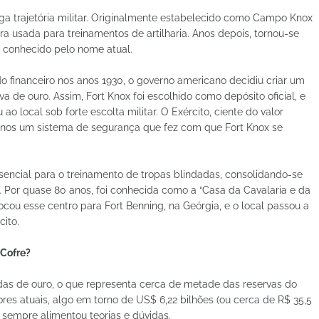
ga trajetória militar. Originalmente estabelecido como Campo Knox
ra usada para treinamentos de artilharia. Anos depois, tornou-se
 conhecido pelo nome atual.
financeiro nos anos 1930, o governo americano decidiu criar um
a de ouro. Assim, Fort Knox foi escolhido como depósito oficial, e
 local sob forte escolta militar. O Exército, ciente do valor
 anos um sistema de segurança que fez com que Fort Knox se
sencial para o treinamento de tropas blindadas, consolidando-se
. Por quase 80 anos, foi conhecida como a “Casa da Cavalaria e da
ocou esse centro para Fort Benning, na Geórgia, e o local passou a
ito.
 Cofre?
as de ouro, o que representa cerca de metade das reservas do
ores atuais, algo em torno de US$ 6,22 bilhões (ou cerca de R$ 35,5
l sempre alimentou teorias e dúvidas.