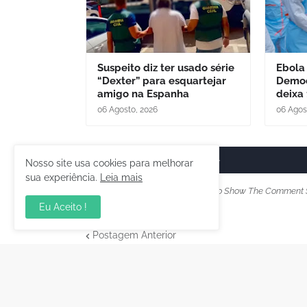
Suspeito diz ter usado série
Ebola
“Dexter” para esquartejar
Democ
amigo na Espanha
deixa 
06 Agosto, 2026
06 Agos
Postar um comentário
Nosso site usa cookies para melhorar
sua experiência.
Leia mais
Please Select Embedded Mode To Show The Comment 
Eu Aceito !
Postagem Anterior