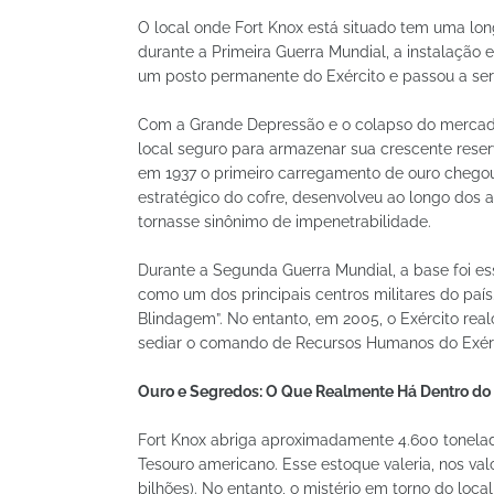
O local onde Fort Knox está situado tem uma lon
durante a Primeira Guerra Mundial, a instalação e
um posto permanente do Exército e passou a ser
Com a Grande Depressão e o colapso do mercado 
local seguro para armazenar sua crescente reserv
em 1937 o primeiro carregamento de ouro chegou ao
estratégico do cofre, desenvolveu ao longo dos
tornasse sinônimo de impenetrabilidade.
Durante a Segunda Guerra Mundial, a base foi es
como um dos principais centros militares do país
Blindagem”. No entanto, em 2005, o Exército real
sediar o comando de Recursos Humanos do Exérc
Ouro e Segredos: O Que Realmente Há Dentro do
Fort Knox abriga aproximadamente 4.600 tonelad
Tesouro americano. Esse estoque valeria, nos val
bilhões). No entanto, o mistério em torno do loca