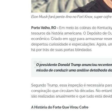
Elon Musk fará pente-fino no Fort Knox, super co
Porto Velho, RO -
Em meio às colinas do Kentuck
tesouros da história americana. O Depósito de O
econômico. Criado em 1937 para armazenar reser
despertou curiosidade e especulações. Agora, um
há por trás de suas portas blindadas.
O presidente Donald Trump anunciou recenteme
missão de conduzir uma análise detalhada da
Segundo Trump, essa inspeção é necessária para g
conspiração que circulam há décadas. No entanto,
são realizadas anualmente e que tudo está devi
A História do Forte Que Virou Cofre