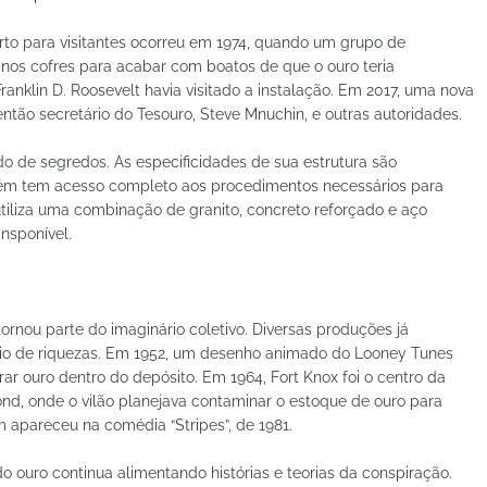
to para visitantes ocorreu em 1974, quando um grupo de
ar nos cofres para acabar com boatos de que o ouro teria
ranklin D. Roosevelt havia visitado a instalação. Em 2017, uma nova
ntão secretário do Tesouro, Steve Mnuchin, e outras autoridades.
do de segredos. As especificidades de sua estrutura são
ém tem acesso completo aos procedimentos necessários para
utiliza uma combinação de granito, concreto reforçado e aço
nsponível.
tornou parte do imaginário coletivo. Diversas produções já
eio de riquezas. Em 1952, um desenho animado do Looney Tunes
r ouro dentro do depósito. Em 1964, Fort Knox foi o centro da
ond, onde o vilão planejava contaminar o estoque de ouro para
 apareceu na comédia “Stripes”, de 1981.
 ouro continua alimentando histórias e teorias da conspiração.