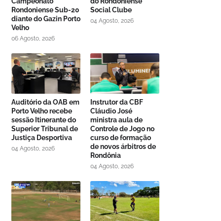
Campeonato
do Rondoniense
Rondoniense Sub-20
Social Clube
diante do Gazin Porto
04 Agosto, 2026
Velho
06 Agosto, 2026
Auditório da OAB em
Instrutor da CBF
Porto Velho recebe
Cláudio José
sessão Itinerante do
ministra aula de
Superior Tribunal de
Controle de Jogo no
Justiça Desportiva
curso de formação
de novos árbitros de
04 Agosto, 2026
Rondônia
04 Agosto, 2026