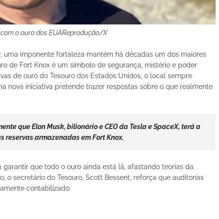
fre com o ouro dos EUAReprodução/X
y, uma imponente fortaleza mantém há décadas um dos maiores
uro de Fort Knox é um símbolo de segurança, mistério e poder
vas de ouro do Tesouro dos Estados Unidos, o local sempre
a nova iniciativa pretende trazer respostas sobre o que realmente
nte que Elon Musk, bilionário e CEO da Tesla e SpaceX, terá a
s reservas armazenadas em Fort Knox.
arantir que todo o ouro ainda está lá, afastando teorias da
 o secretário do Tesouro, Scott Bessent, reforça que auditorias
damente contabilizado.