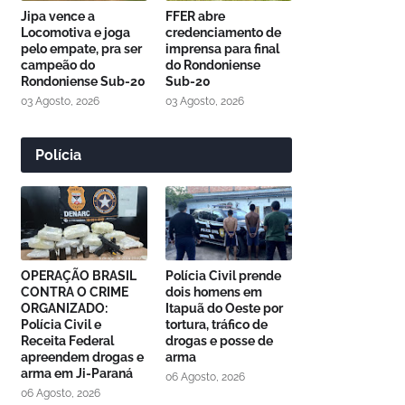
Jipa vence a
FFER abre
Locomotiva e joga
credenciamento de
pelo empate, pra ser
imprensa para final
campeão do
do Rondoniense
Rondoniense Sub-20
Sub-20
03 Agosto, 2026
03 Agosto, 2026
Polícia
OPERAÇÃO BRASIL
Polícia Civil prende
CONTRA O CRIME
dois homens em
ORGANIZADO:
Itapuã do Oeste por
Polícia Civil e
tortura, tráfico de
Receita Federal
drogas e posse de
apreendem drogas e
arma
arma em Ji-Paraná
06 Agosto, 2026
06 Agosto, 2026