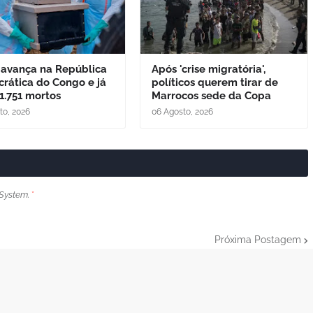
 avança na República
Após 'crise migratória',
rática do Congo e já
políticos querem tirar de
1.751 mortos
Marrocos sede da Copa
to, 2026
06 Agosto, 2026
System.
*
Próxima Postagem